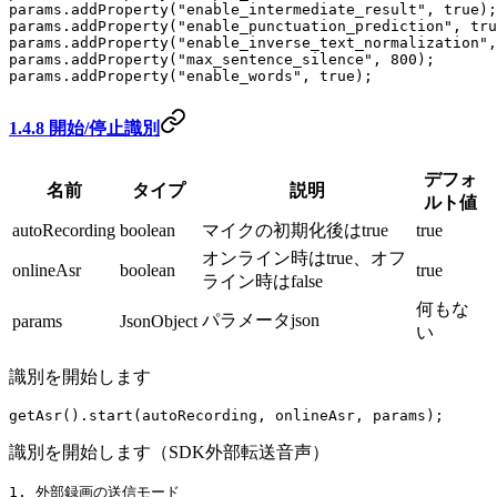
params.
addProperty
(
"enable_intermediate_result"
, 
true
params.
addProperty
(
"enable_punctuation_prediction"
, 
tru
params.
addProperty
(
"enable_inverse_text_normalization"
,
params.
addProperty
(
"max_sentence_silence"
, 
800
);
params.
addProperty
(
"enable_words"
, 
true
);
1.4.8 開始/停止識別
デフォ
名前
タイプ
説明
ルト値
autoRecording
boolean
マイクの初期化後はtrue
true
オンライン時はtrue、オフ
onlineAsr
boolean
true
ライン時はfalse
何もな
パラメータjson
params
JsonObject
い
識別を開始します
getAsr
().
start
(autoRecording, onlineAsr, params);
識別を開始します（SDK外部転送音声）
1.
 外部録画の送信モード