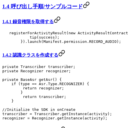
1.4 呼び出し手順/サンプルコード
1.4.1 録音権限を取得する
   registerForActivityResult
(
new
 ActivityResultContract
            tip
(success);
        }).
launch
(Manifest.permission.RECORD_AUDIO);
1.4.2 認識クラスを作成する
private
 Transcriber transcriber;
private
 Recognizer recognizer;
private
 BaseAsr 
getAsr
() {
    if
 (type 
==
 Asr.Type.RECOGNIZER) {
         return
 recognizer;
        }
         return
 transcriber;
    }
//Initialize the SDK in onCreate
transcriber 
=
 Transcriber.
getInstance
(activity);
recognizer 
=
 Recognizer.
getInstance
(activity);