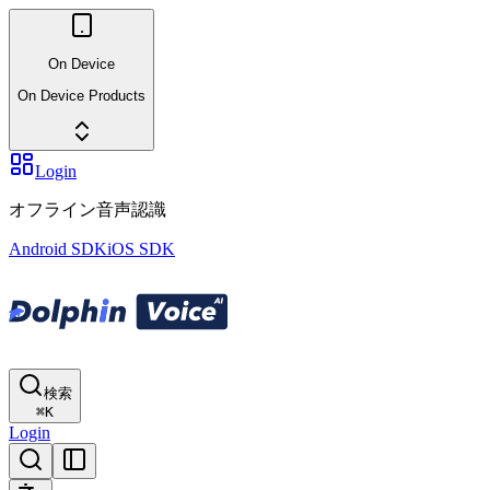
On Device
On Device Products
Login
オフライン音声認識
Android SDK
iOS SDK
検索
⌘
K
Login