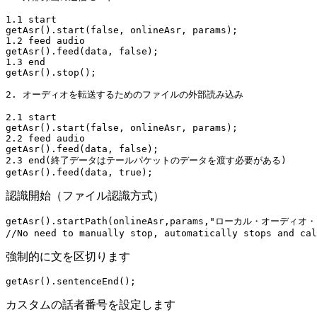
1.1
 start
getAsr
().
start
(
false
, onlineAsr, params);
1.2
 feed audio
getAsr
().
feed
(data, 
false
);
1.3
 end
getAsr
().
stop
();
2.
 オーディオを転送するためのファイルの外部読み込み
2.1
 start
getAsr
().
start
(
false
, onlineAsr, params);
2.2
 feed audio
getAsr
().
feed
(data, 
false
);
2.3
 end
(終了データはテールパケットのデータを渡す必要がある)
getAsr
().
feed
(data, 
true
);
認識開始（ファイル認識方式）
getAsr
().
startPath
(onlineAsr,params,
"ローカル・オーディオ・
//No need to manually stop, automatically stops and cal
強制的に文を区切ります
getAsr
().
sentenceEnd
();
カスタムの話者番号を設定します