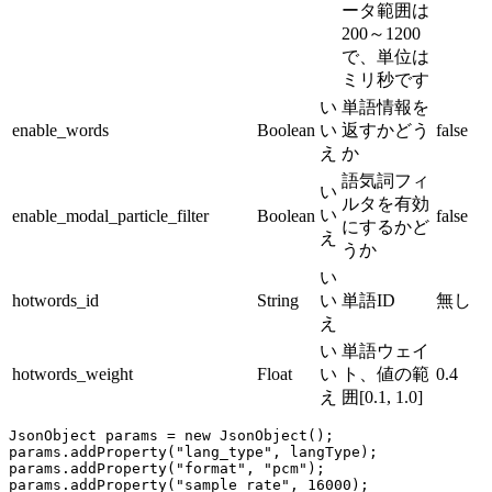
ータ範囲は
200～1200
で、単位は
ミリ秒です
い
単語情報を
enable_words
Boolean
い
返すかどう
false
え
か
語気詞フィ
い
ルタを有効
い
enable_modal_particle_filter
Boolean
false
にするかど
え
うか
い
hotwords_id
String
い
単語ID
無し
え
い
単語ウェイ
hotwords_weight
Float
い
ト、値の範
0.4
え
囲[0.1, 1.0]
JsonObject params 
=
 new
 JsonObject
();
params.
addProperty
(
"lang_type"
, langType);
params.
addProperty
(
"format"
, 
"pcm"
);
params.
addProperty
(
"sample_rate"
, 
16000
);