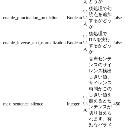
え
どうか
後処理で句
い
読点を追加
い
enable_punctuation_prediction
Boolean
false
するかどう
え
か
後処理で
い
ITNを実行
い
enable_inverse_text_normalization
Boolean
false
するかどう
え
か
音声センテ
ンスのサイ
レンス検出
しきい値、
サイレンス
時間がこの
しきい値を
い
超えるとセ
い
max_sentence_silence
Integer
450
ンテンスが
え
切り替えら
れます。有
効なパラメ