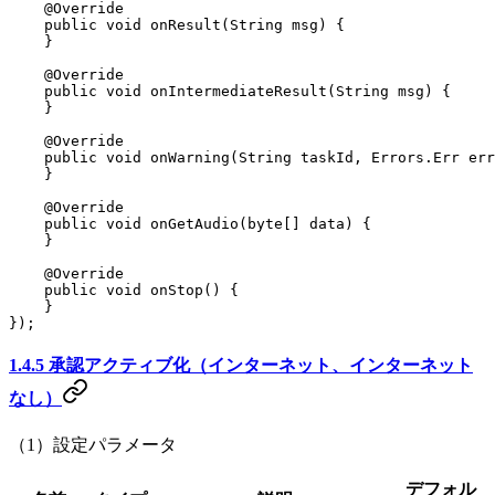
    @
Override
    public
 void
 onResult
(String msg) {
    }
    @
Override
    public
 void
 onIntermediateResult
(String msg) {
    }
    @
Override
    public
 void
 onWarning
(String taskId, Errors.Err err
    }
    @
Override
    public
 void
 onGetAudio
(
byte
[] data) {
    }
    @
Override
    public
 void
 onStop
() {
    }
}); 
1.4.5 承認アクティブ化（インターネット、インターネット
なし）
（1）設定パラメータ
デフォル