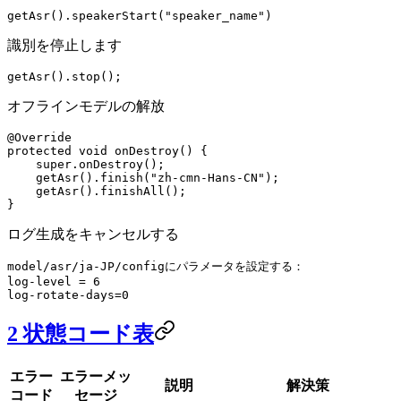
getAsr
().
speakerStart
(
"speaker_name"
)
識別を停止します
getAsr
().
stop
();
オフラインモデルの解放
@
Override
protected
 void
 onDestroy
() {
    super
.
onDestroy
();
    getAsr
().
finish
(
"zh-cmn-Hans-CN"
);
    getAsr
().
finishAll
();
}
ログ生成をキャンセルする
model/asr/ja-JP/configにパラメータを設定する：
log-level = 6
log-rotate-days=0
2 状態コード表
エラー
エラーメッ
説明
解決策
コード
セージ