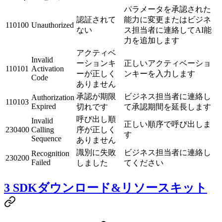
パラメータを承認された
認証されて
能力に変更またはビジネ
110100
Unauthorized
ない
ス担当者に連絡してAI能
力を追加します
アクティベ
Invalid
ーションキ
正しいアクティベーショ
110101
Activation
ーが正しく
ンキーを入力します
Code
ありません
承認が期限
ビジネス担当者に連絡し
Authorization
110103
Expired
切れです
て承認期間を延長します
呼び出し順
Invalid
正しい順序で呼び出しま
230400
Calling
序が正しく
す
Sequence
ありません
識別に失敗
ビジネス担当者に連絡し
Recognition
230200
Failed
しました
てください
3 SDKダウンロード&リソースキット