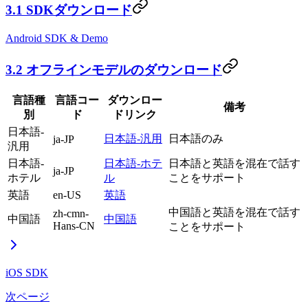
3.1 SDKダウンロード
Android SDK & Demo
3.2 オフラインモデルのダウンロード
言語種
言語コー
ダウンロー
備考
別
ド
ドリンク
日本語-
日本語-汎用
日本語のみ
ja-JP
汎用
日本語-
日本語-ホテ
日本語と英語を混在で話す
ja-JP
ホテル
ル
ことをサポート
英語
en-US
英語
中国語と英語を混在で話す
zh-cmn-
中国語
中国語
Hans-CN
ことをサポート
iOS SDK
次ページ