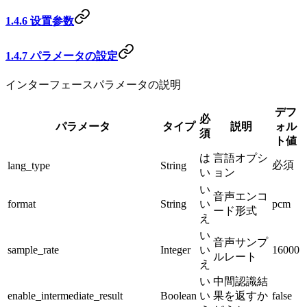
1.4.6 设置参数
1.4.7 パラメータの設定
インターフェースパラメータの説明
デフ
必
パラメータ
タイプ
説明
ォル
須
ト値
は
言語オプシ
必須
lang_type
String
い
ョン
い
音声エンコ
format
String
い
pcm
ード形式
え
い
音声サンプ
sample_rate
Integer
い
16000
ルレート
え
い
中間認識結
enable_intermediate_result
Boolean
い
果を返すか
false