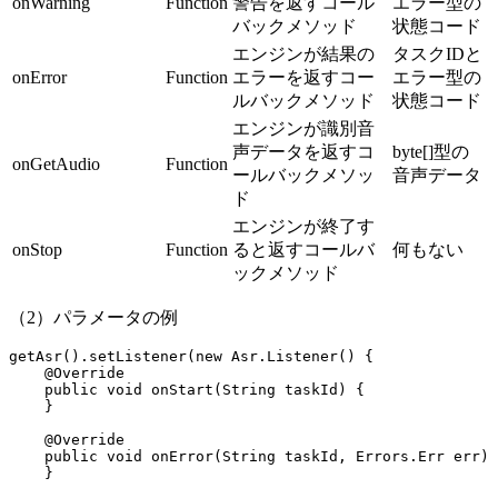
onWarning
Function
警告を返すコール
エラー型の
バックメソッド
状態コード
エンジンが結果の
タスクIDと
onError
Function
エラーを返すコー
エラー型の
ルバックメソッド
状態コード
エンジンが識別音
声データを返すコ
byte[]型の
onGetAudio
Function
ールバックメソッ
音声データ
ド
エンジンが終了す
onStop
Function
ると返すコールバ
何もない
ックメソッド
（2）パラメータの例
getAsr
().
setListener
(
new
 Asr.
Listener
() {
    @
Override
    public
 void
 onStart
(String taskId) {   
    }
    @
Override
    public
 void
 onError
(String taskId, Errors.Err err) 
    }