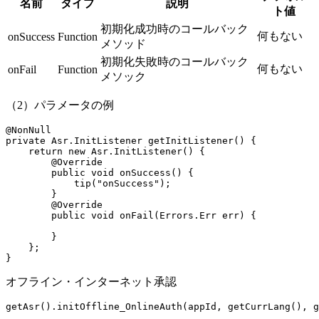
名前
タイプ
説明
ト値
初期化成功時のコールバック
何もない
onSuccess
Function
メソッド
初期化失敗時のコールバック
何もない
onFail
Function
メソック
（2）パラメータの例
@
NonNull
private
 Asr.InitListener 
getInitListener
() {
    return
 new
 Asr.
InitListener
() {
        @
Override
        public
 void
 onSuccess
() {
            tip
(
"onSuccess"
);
        }
        @
Override
        public
 void
 onFail
(Errors.Err err) {
        }
    };
}
オフライン・インターネット承認
getAsr
().
initOffline_OnlineAuth
(appId, 
getCurrLang
(), 
g