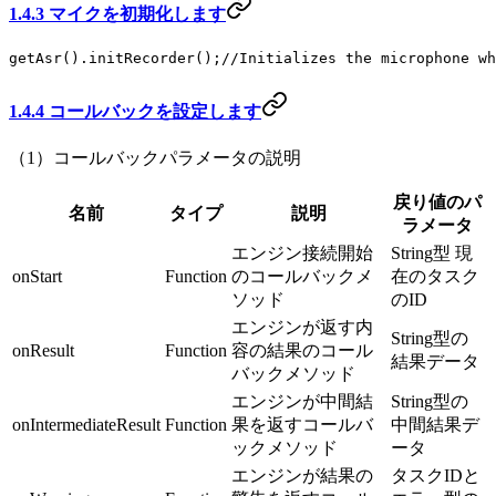
1.4.3 マイクを初期化します
getAsr
().
initRecorder
();
//Initializes the microphone wh
1.4.4 コールバックを設定します
（1）コールバックパラメータの説明
戻り値のパ
名前
タイプ
説明
ラメータ
エンジン接続開始
String型 現
onStart
Function
のコールバックメ
在のタスク
ソッド
のID
エンジンが返す内
String型の
onResult
Function
容の結果のコール
結果データ
バックメソッド
エンジンが中間結
String型の
onIntermediateResult
Function
果を返すコールバ
中間結果デ
ックメソッド
ータ
エンジンが結果の
タスクIDと