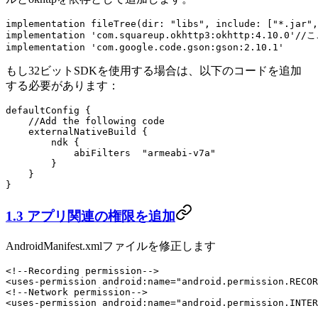
implementation fileTree(
dir
: 
"libs"
, 
include
: [
"*.jar"
,
implementation 
'com.squareup.okhttp3:okhttp:4.10.0'
//
implementation 
'com.google.code.gson:gson:2.10.1'
もし32ビットSDKを使用する場合は、以下のコードを追加
する必要があります：
defaultConfig {
    //Add the following code
    externalNativeBuild {
        ndk {
            abiFilters  
"armeabi-v7a"
        }
    }
}
1.3 アプリ関連の権限を追加
AndroidManifest.xmlファイルを修正します
<!--Recording permission-->
<
uses-permission
 android:name
=
"android.permission.RECOR
<!--Network permission-->
<
uses-permission
 android:name
=
"android.permission.INTER