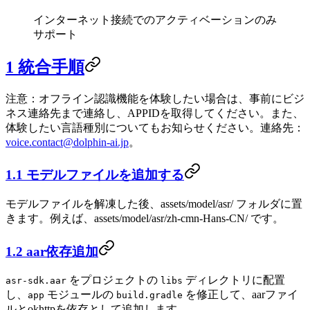
インターネット接続でのアクティベーションのみ
サポート
1 統合手順
注意：オフライン認識機能を体験したい場合は、事前にビジ
ネス連絡先まで連絡し、APPIDを取得してください。また、
体験したい言語種別についてもお知らせください。連絡先：
voice.contact@dolphin-ai.jp
。
1.1 モデルファイルを追加する
モデルファイルを解凍した後、assets/model/asr/ フォルダに置
きます。例えば、assets/model/asr/zh-cmn-Hans-CN/ です。
1.2 aar依存追加
をプロジェクトの
ディレクトリに配置
asr-sdk.aar
libs
し、
モジュールの
を修正して、aarファイ
app
build.gradle
ルとokhttpを依存として追加します。