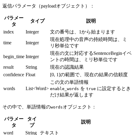
返信パラメータ（payloadオブジェクト）：
パラメー
タイプ
説明
タ
index
Integer
文の番号は、1から始まります
現在処理中の音声の持続時間は、ミ
time
Integer
リ秒単位です
現在の文に対応するSentenceBeginイベ
begin_time
Integer
ントの時間は、ミリ秒単位です
result
String
現在の認識結果
confidence
Float
[0, 1]の範囲で、現在の結果の信頼度
この文の単語情報
words
List<Word>
を
に設定するとき
enable_words
true
だけ結果が返します
その中で、単語情報の
オブジェクト：
words
パラメー
タイ
説明
タ
プ
word
String
テキスト