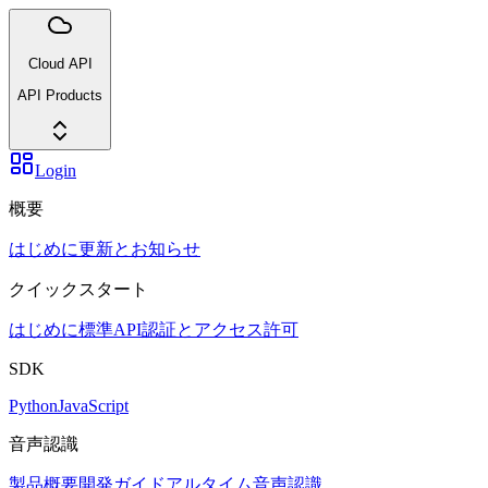
Cloud API
API Products
Login
概要
はじめに
更新とお知らせ
クイックスタート
はじめに
標準API
認証とアクセス許可
SDK
Python
JavaScript
音声認識
製品概要
開発ガイド
アルタイム音声認識