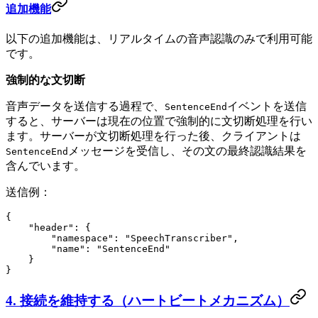
追加機能
以下の追加機能は、リアルタイムの音声認識のみで利用可能
です。
強制的な文切断
音声データを送信する過程で、
イベントを送信
SentenceEnd
すると、サーバーは現在の位置で強制的に文切断処理を行い
ます。サーバーが文切断処理を行った後、クライアントは
メッセージを受信し、その文の最終認識結果を
SentenceEnd
含んでいます。
送信例：
{
    "header": {
        "namespace": "SpeechTranscriber",
        "name": "SentenceEnd"
    }
}
4. 接続を維持する（ハートビートメカニズム）