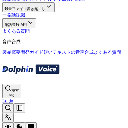
録音ファイル書き起こし
一発話認識
単語登録 API
よくある質問
音声合成
製品概要
開発ガイド
短いテキストの音声合成
よくある質問
検索
⌘
K
Login