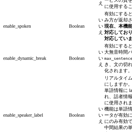
ービスの質
え
に使用する
有効にする
い
み方が返却
enable_spoken
Boolean
い
現在、本機
え
対応してお
対応してい
有効にする
い
大無音時間
enable_dynamic_break
Boolean
い
max_sentenc
え
き、文の切
化されます
リアルタイ
にしますか
単語情報に la
れ、話者情
に使用されま
い
機能は単語
enable_speaker_label
Boolean
い
ータが有効
え
にのみ有効
中間結果の