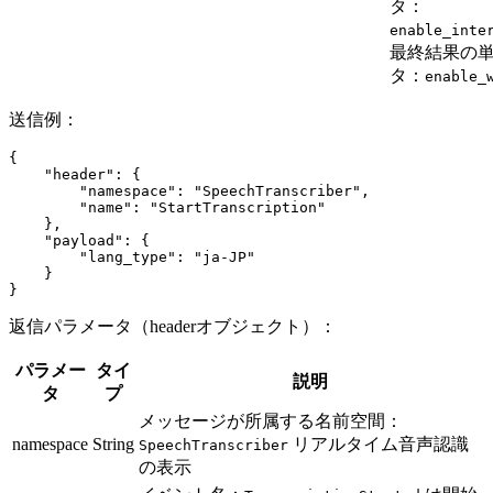
タ：
enable_inte
最終結果の
タ：
enable_
送信例：
{
    "header"
: {
        "namespace"
: 
"SpeechTranscriber"
,
        "name"
: 
"StartTranscription"
    },
    "payload"
: {
        "lang_type"
: 
"ja-JP"
    }
}
返信パラメータ（headerオブジェクト）：
パラメー
タイ
説明
タ
プ
メッセージが所属する名前空間：
namespace
String
リアルタイム音声認識
SpeechTranscriber
の表示