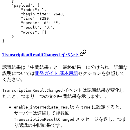
    },
    "payload"
: {
        "index"
: 
1
,
        "begin_time"
: 
2640
,
        "time"
: 
3280
,
        "speaker_id"
: 
""
,
        "result"
: 
"天"
,
        "words"
: []
    }
}
TranscriptionResultChanged イベント
認識結果は「中間結果」と「最終結果」に分けられ、詳細な
説明については
開発ガイド-基本用語
セクションを参照して
ください。
イベントは認識結果が変化し
TranscriptionResultChanged
たこと、つまり一つの文の中間結果を示します。。
を
に設定すると、
enable_intermediate_result
true
サーバーは連続して複数回
メッセージを返し、つま
TranscriptionResultChanged
り認識の中間結果です。