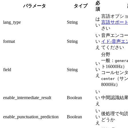
必
パラメータ
タイプ
須
言語オプシ
は
lang_type
String
言語サポー
い
さい
い
音声エンコ
format
String
い
イド-音声エ
え
てください
分野
一般：
gener
い
ト16000Hz）
い
field
String
コールセン
え
（サ
center
8000Hz）
い
enable_intermediate_result
Boolean
い
中間認識結
え
い
後処理で句
enable_punctuation_prediction
Boolean
い
どうか
え