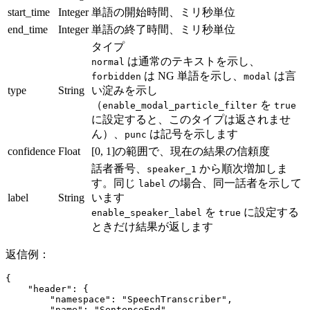
start_time
Integer
単語の開始時間、ミリ秒単位
end_time
Integer
単語の終了時間、ミリ秒単位
タイプ
は通常のテキストを示し、
normal
は NG 単語を示し、
は言
forbidden
modal
type
String
い淀みを示し
（
を
enable_modal_particle_filter
true
に設定すると、このタイプは返されませ
ん）、
は記号を示します
punc
confidence
Float
[0, 1]の範囲で、現在の結果の信頼度
話者番号、
から順次増加しま
speaker_1
す。同じ
の場合、同一話者を示して
label
label
String
います
を
に設定する
enable_speaker_label
true
ときだけ結果が返します
返信例：
{
    "header"
: {
        "namespace"
: 
"SpeechTranscriber"
,
        "name"
: 
"SentenceEnd"
,