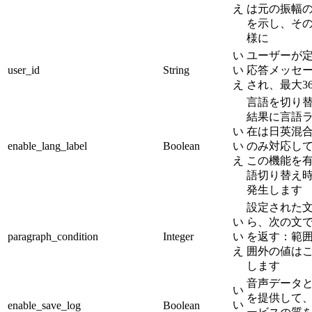
え
は元の振幅の
を示し、そ
様に
い
ユーザーが
user_id
String
い
応答メッセ
え
され、最大3
言語を切り
結果に言語
い
在は日英混
enable_lang_label
Boolean
い
のみ対応し
え
この機能を
語切り替え
発生します
設定された
い
ら、次の文
paragraph_condition
Integer
い
を返す：範囲[1
え
囲外の値は
します
音声データ
い
を提供して
い
enable_save_log
Boolean