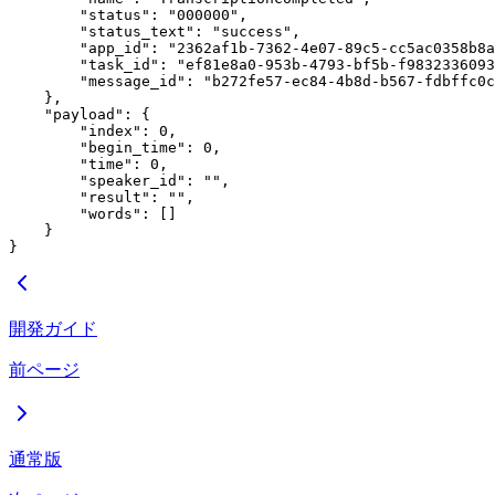
        "status"
: 
"000000"
,
        "status_text"
: 
"success"
,
        "app_id"
: 
"2362af1b-7362-4e07-89c5-cc5ac0358b8a
        "task_id"
: 
"ef81e8a0-953b-4793-bf5b-f9832336093
        "message_id"
: 
"b272fe57-ec84-4b8d-b567-fdbffc0c
    },
    "payload"
: {
        "index"
: 
0
,
        "begin_time"
: 
0
,
        "time"
: 
0
,
        "speaker_id"
: 
""
,
        "result"
: 
""
,
        "words"
: []
    }
}
開発ガイド
前ページ
通常版