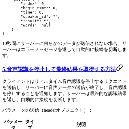
        "index"
: 
0
,
        "begin_time"
: 
0
,
        "time"
: 
0
,
        "speaker_id"
: 
""
,
        "result"
: 
""
,
        "words"
: 
null
    }
}
10秒間にサーバーに何らかのデータが送信されない場合、サ
ーバーはエラーメッセージを返して自動的に接続を切断しま
す。
5.音声認識を停止して最終結果を取得する方法
クライアントはリアルタイム音声認識を停止するリクエスト
を送信し、サーバーに音声データの送信が終了し、音声認識
を停止することを通知します。サーバーは最終的な認識結果
を返し、自動的に接続を切断します。
パラメータの送信（headerオブジェクト）：
パラメー
タイ
説明
タ
プ