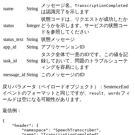
メッセージ名。
TranscriptionCompleted
name
String
は認識完了を示します
状態コードは、リクエストが成功したか
status
Integer
どうかを示します。サービスの状態コー
ドを参照してください
status_text
String
状態メッセージ
app_id
String
アプリケーションID
タスク全体で一意のIDです。この値を記
task_id
String
録しておいて、問題のトラブルシューテ
ィングを容易にします
message_id
String
このメッセージのID
戻りパラメータ（ペイロードオブジェクト）：SentenceEnd
イベントのフォーマットと同じですが、
、
フィ
result
words
ールドは空になる可能性があります。
返信例：
{
    "header"
: {
        "namespace"
: 
"SpeechTranscriber"
,
        "name"
: 
"TranscriptionCompleted"
,