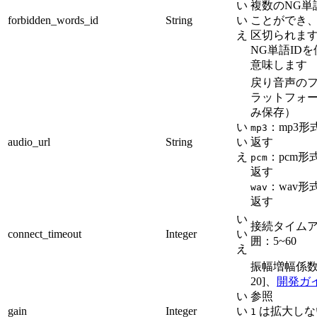
い
複数のNG単
forbidden_words_id
String
い
ことができ、
え
区切られま
NG単語ID
意味します
戻り音声の
ラットフォー
み保存）
い
：mp3
mp3
audio_url
String
い
返す
え
：pcm
pcm
返す
：wav
wav
返す
い
接続タイム
connect_timeout
Integer
い
囲：5~60
え
振幅増幅係数
20]、
開発ガ
い
参照
gain
Integer
い
は拡大しな
1