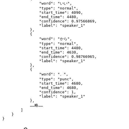
                "word"
: 
"いい"
,
                "type"
: 
"normal"
,
                "start_time"
: 
4090
,
                "end_time"
: 
4480
,
                "confidence"
: 
0.97566869
,
                "label"
: 
"speaker_1"
            },
            {
                "word"
: 
"から"
,
                "type"
: 
"normal"
,
                "start_time"
: 
4480
,
                "end_time"
: 
4630
,
                "confidence"
: 
0.98766965
,
                "label"
: 
"speaker_1"
            },
            {
                "word"
: 
"、"
,
                "type"
: 
"punc"
,
                "start_time"
: 
4680
,
                "end_time"
: 
4680
,
                "confidence"
: 
1
,
                "label"
: 
"speaker_1"
            },
            ……略……
        ]
    }
}