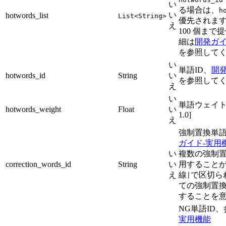
い
る場合は、
h
い
hotwords_list
List<String>
優先されま
え
100 個ま
細は
開発ガイ
を参照して
い
単語ID、
開
hotwords_id
String
い
を参照して
え
い
単語ウェイト、
hotwords_weight
Float
い
1.0]
え
強制置換単語
ガイド-実用
い
複数の強制置
correction_words_id
String
い
用することが
え
線
で区切ら
|
ての強制置換
することを
NG単語ID
実用機能