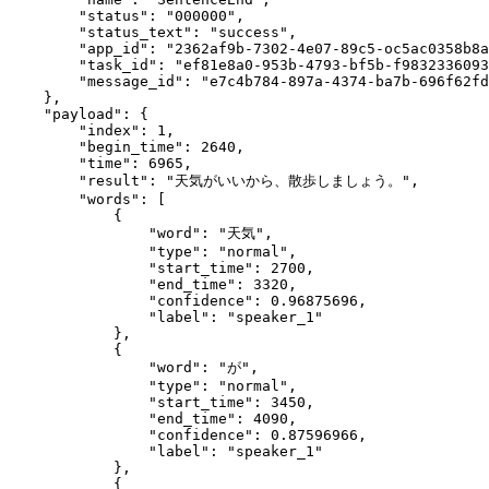
        "status"
: 
"000000"
,
        "status_text"
: 
"success"
,
        "app_id"
: 
"2362af9b-7302-4e07-89c5-oc5ac0358b8a
        "task_id"
: 
"ef81e8a0-953b-4793-bf5b-f9832336093
        "message_id"
: 
"e7c4b784-897a-4374-ba7b-696f62fd
    },
    "payload"
: {
        "index"
: 
1
,
        "begin_time"
: 
2640
,
        "time"
: 
6965
,
        "result"
: 
"天気がいいから、散歩しましょう。"
,
        "words"
: [
            {
                "word"
: 
"天気"
,
                "type"
: 
"normal"
,
                "start_time"
: 
2700
,
                "end_time"
: 
3320
,
                "confidence"
: 
0.96875696
,
                "label"
: 
"speaker_1"
            },
            {
                "word"
: 
"が"
,
                "type"
: 
"normal"
,
                "start_time"
: 
3450
,
                "end_time"
: 
4090
,
                "confidence"
: 
0.87596966
,
                "label"
: 
"speaker_1"
            },
            {