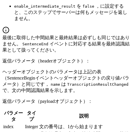
を
，に設定する
enable_intermediate_result
false
と、このステップでサーバーは何もメッセージを返し
ません。
最後に取得した中間結果と最終結果は必ずしも同じではあり
ません。
イベントに対応する結果を最終認識結
SentenceEnd
果として扱ってください。
返信パラメータ（headerオブジェクト）：
ヘッダーオブジェクトのパラメータは上記の表
（SentenceBeginイベントヘッダーオブジェクトの戻り値パラ
メータ）と同じです，
は
name
TranscriptionResultChanged
で、文の中間認識結果を示します。
返信パラメータ（payloadオブジェクト）：
パラメー
タイ
説明
タ
プ
index
Integer
文の番号は、1から始まります