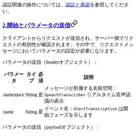
認証関連の操作については、
認証と承認
を参照してくださ
い。
2.開始とパラメータの送信
クライアントからリクエストが送信され、サーバー側でリク
エストの有効性が確認されます。その中で、リクエストメッ
セージにおいてパラメータの設定が必要になります。
パラメータの送信（headerオブジェクト）：
パラメー
タイ
必
説明
タ
プ
須
メッセージが所属する名前空間：
namespace
String
是
リアルタイム音声認
SpeechTranscriber
識の表示
イベント名：
は開
StartTranscription
是
name
String
始フェーズを示します
パラメータの送信（payloadオブジェクト）：