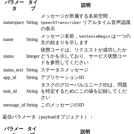
パラメー
タイ
説明
タ
プ
メッセージが所属する名前空間，
namespace
String
リアルタイム音声認識
SpeechTranscriber
の表示
メッセージ名前，
は一つの
SentenceBegin
name
String
文の始まりを示します
状態コードは、リクエストが成功したか
status
Integer
どうかを示しており、サービス状態コー
ドを参照してください
status_text
String
ステータスメッセージ
app_id
String
アプリケーションID
タスクのグローバルユニークIDは、問題
task_id
String
を特定するためにこの値を記録してくだ
さい
message_id
String
このメッセージのID
返信パラメータ（payloadオブジェクト）：
パラメー
タイ
説明