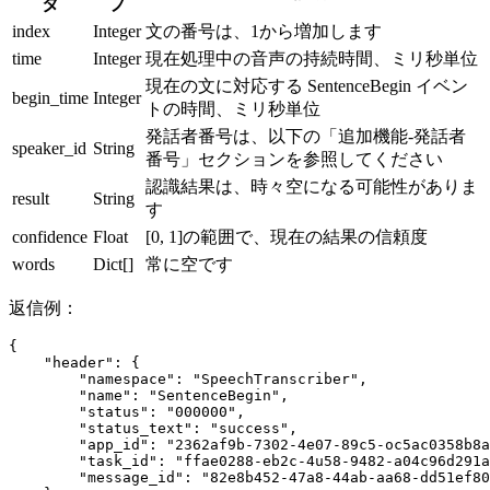
タ
プ
index
Integer
文の番号は、1から増加します
time
Integer
現在処理中の音声の持続時間、ミリ秒単位
現在の文に対応する SentenceBegin イベン
begin_time
Integer
トの時間、ミリ秒単位
発話者番号は、以下の「追加機能-発話者
speaker_id
String
番号」セクションを参照してください
認識結果は、時々空になる可能性がありま
result
String
す
confidence
Float
[0, 1]の範囲で、現在の結果の信頼度
words
Dict[]
常に空です
返信例：
{
    "header"
: {
        "namespace"
: 
"SpeechTranscriber"
,
        "name"
: 
"SentenceBegin"
,
        "status"
: 
"000000"
,
        "status_text"
: 
"success"
,
        "app_id"
: 
"2362af9b-7302-4e07-89c5-oc5ac0358b8a
        "task_id"
: 
"ffae0288-eb2c-4u58-9482-a04c96d291a
        "message_id"
: 
"82e8b452-47a8-44ab-aa68-dd51ef80