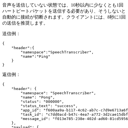
音声を送信していない状態では、10秒以内に少なくとも1回
ハートビートパケットを送信する必要があり、そうしないと
自動的に接続が切断されます。クライアントには、8秒に1回
の送信を推奨します。
送信例：
{
    "header"
:{
        "namespace"
:
"SpeechTranscriber"
,
        "name"
:
"Ping"
    }
}
返信例：
{
    "header"
: {
        "namespace"
: 
"SpeechTranscriber"
,
        "name"
: 
"Pong"
,
        "status"
: 
"000000"
,
        "status_text"
: 
"success"
,
        "app_id"
: 
"f600aa9a-b117-4c62-ab7c-c7d9e6713a6f
        "task_id"
: 
"c7dd0acd-b47c-4ea7-a772-3d2cae15dbf
        "message_id"
: 
"f013e785-238e-402d-ad60-81cd5956
    },
    "payload"
: {