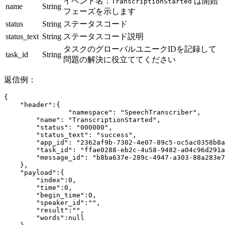
イベント名：
は開始
TranscriptionStarted
name
String
フェーズを示します
status
String
ステータスコード
status_text
String
ステータスコード説明
タスクのグローバルユニークIDを記録して
task_id
String
問題の解決に役立ててください
返信例：
{
    "header"
:{
		"namespace"
: 
"SpeechTranscriber"
,
        "name"
: 
"TranscriptionStarted"
,
        "status"
: 
"000000"
,
        "status_text"
: 
"success"
,
        "app_id"
: 
"2362af9b-7302-4e07-89c5-oc5ac0358b8a
        "task_id"
: 
"ffae0288-eb2c-4u58-9482-a04c96d291a
        "message_id"
: 
"b8ba637e-289c-4947-a303-88a283e7
    },
    "payload"
:{
        "index"
:
0
,
        "time"
:
0
,
        "begin_time"
:
0
,
        "speaker_id"
:
""
,
        "result"
:
""
,
        "words"
:
null