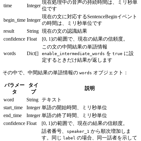
現在処理中の音声の持続時間は、ミリ秒単
time
Integer
位です
現在の文に対応するSentenceBeginイベント
begin_time
Integer
の時間は、ミリ秒単位です
result
String
現在の文の認識結果
confidence
Float
[0, 1]の範囲で、現在の結果の信頼度。
この文の中間結果の単語情報
words
Dict[]
を
に設
enable_intermediate_words
true
定するときだけ結果が返します
その中で、中間結果の単語情報の
オブジェクト：
words
パラメー
タイ
説明
タ
プ
word
String
テキスト
start_time
Integer
単語の開始時間、ミリ秒単位
end_time
Integer
単語の終了時間、ミリ秒単位
confidence
Float
[0, 1]の範囲で、現在の結果の信頼度。
話者番号、
から順次増加しま
speaker_1
す。同じ
の場合、同一話者を示して
label