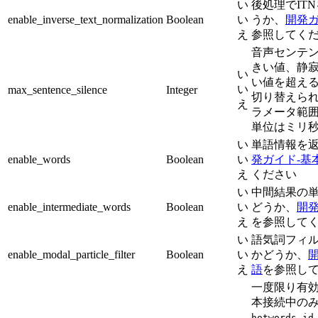
い
後処理でIT
enable_inverse_text_normalization
Boolean
い
うか、
開発ガ
え
参照してく
音声センテ
きい値、静
い
い値を超え
い
max_sentence_silence
Integer
切り替えら
え
ラメータ範囲は
単位はミリ
い
単語情報を
enable_words
Boolean
い
発ガイド-基
え
ください
い
中間結果の
enable_intermediate_words
Boolean
い
どうか、
開発
え
を参照して
い
語気詞フィ
enable_modal_particle_filter
Boolean
い
かどうか、
え
語
を参照し
一度限り有
本接続中の
hotwords_id